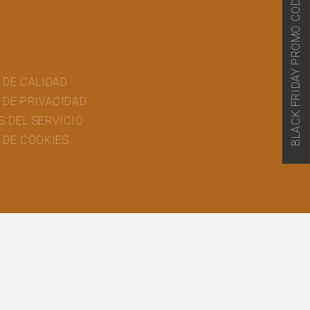
BLACK FRIDAY PROMO CODE
.links.amazon
 DE CALIDAD
 DE PRIVACIDAD
S DEL SERVICIO
 DE COOKIES