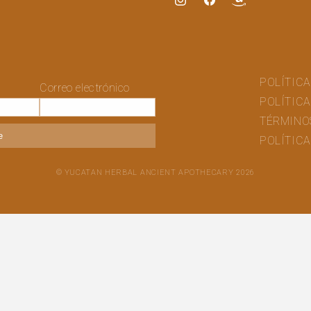
Instagram
Facebook
Translation
missing:
es.general.social
POLÍTICA
Correo electrónico
POLÍTICA
TÉRMINO
e
POLÍTICA
© YUCATAN HERBAL ANCIENT APOTHECARY 2026